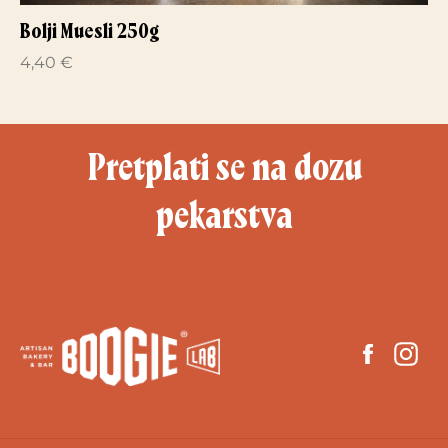
Bolji Muesli 250g
4,40 €
Pretplati se na dozu
pekarstva
Faceb
In