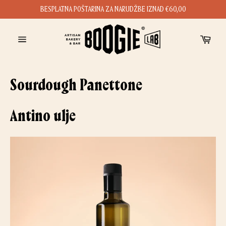
Preskoči
BESPLATNA POŠTARINA ZA NARUDŽBE IZNAD €60,00
na
sadržaj
Koš
Navigacija
web-
mjestom
Sourdough Panettone
Antino ulje